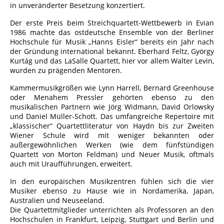
in unveränderter Besetzung konzertiert.
Der erste Preis beim Streichquartett-Wettbewerb in Evian
1986 machte das ostdeutsche Ensemble von der Berliner
Hochschule für Musik „Hanns Eisler“ bereits ein Jahr nach
der Gründung international bekannt. Eberhard Feltz, György
Kurtág und das LaSalle Quartett, hier vor allem Walter Levin,
wurden zu prägenden Mentoren.
Kammermusikgrößen wie Lynn Harrell, Bernard Greenhouse
oder Menahem Pressler gehörten ebenso zu den
musikalischen Partnern wie Jörg Widmann, David Orlowsky
und Daniel Müller-Schott. Das umfangreiche Repertoire mit
„klassischer“ Quartettliteratur von Haydn bis zur Zweiten
Wiener Schule wird mit weniger bekannten oder
außergewöhnlichen Werken (wie dem fünfstündigen
Quartett von Morton Feldman) und Neuer Musik, oftmals
auch mit Uraufführungen, erweitert.
In den europäischen Musikzentren fühlen sich die vier
Musiker ebenso zu Hause wie in Nordamerika, Japan,
Australien und Neuseeland.
Die Quartettmitglieder unterrichten als Professoren an den
Hochschulen in Frankfurt, Leipzig, Stuttgart und Berlin und