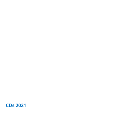
Vogler Quartett Dvorak Vol. 5
CDs 2021