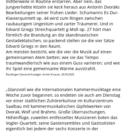
mittlerweile in Routine erstarren. Aber nein, das
Jungverliebte kitzeln sie keck heraus aus Antonín Dvoräks
Bearbeitungen seiner frühen Lieder. Schumanns Es-Dur-
Klavierquintett op. 44 wird zum Ringen zwischen
raubauzigem Ungestüm und zarter Träumerei. Und in
Edvard Griegs Streichquartett g-Moll op. 27 hört man
förmlich die Brandung an die skandinavischen
Gestadeklatschen, so packend stellen sie die vier Sätze
Edvard Griegs in den Raum.
Am meisten besticht, wie die vier die Musik auf einen
gemeinsamen Atem betten; wie sie das Tempo
traumwandlerisch wie aus einem Guss variieren; und wie
ihr Spiel eine gemeinsame Wärme ausstrahlt.
Reutlinger General-Anzeiger, Armin Knauer, 26.09.2025
„Glanzvoll wie die Internationalen Kammermusiktage eine
Woche zuvor begannen, so endeten sie auch am Dienstag
vor einer stattlichen Zuhörerkulisse im Kulturzentrum
Saalbau mit kammermusikalischen Gipfelwerken von
Dvorak, Wolf und Brahms. Große Überraschungen,
Höhenflüge, zuweilen entfesseltes Musizieren boten das
Vogler-Quartett, seine Gastensembles und Gastsolisten
eigentlich bei jedem der sechs Konzerte in der