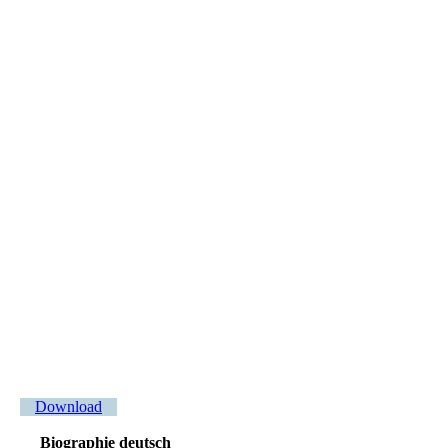
Vogler Quartett Cover Jubiläum vorn
Vogler Quartett Cover Jubiläum hinten
Download
Biographie deutsch