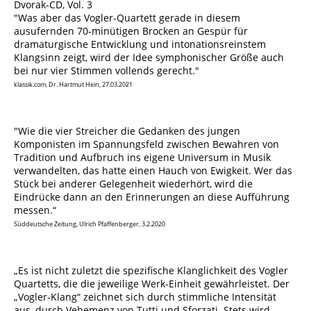
Dvorak-CD, Vol. 3
"Was aber das Vogler-Quartett gerade in diesem
ausufernden 70-minütigen Brocken an Gespür für
dramaturgische Entwicklung und intonationsreinstem
Klangsinn zeigt, wird der Idee symphonischer Größe auch
bei nur vier Stimmen vollends gerecht."
klassik.com, Dr. Hartmut Hein, 27.03.2021
"Wie die vier Streicher die Gedanken des jungen
Komponisten im Spannungsfeld zwischen Bewahren von
Tradition und Aufbruch ins eigene Universum in Musik
verwandelten, das hatte einen Hauch von Ewigkeit. Wer das
Stück bei anderer Gelegenheit wiederhört, wird die
Eindrücke dann an den Erinnerungen an diese Aufführung
messen.“
Süddeutsche Zeitung, Ulrich Pfaffenberger, 3.2.2020
„Es ist nicht zuletzt die spezifische Klanglichkeit des Vogler
Quartetts, die die jeweilige Werk-Einheit gewährleistet. Der
„Vogler-Klang“ zeichnet sich durch stimmliche Intensität
aus, durch Vehemenz von Tutti und Sforzati. Stets wird