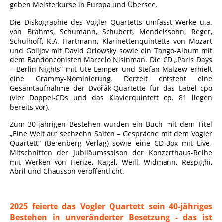
geben Meisterkurse in Europa und Übersee.
Die Diskographie des Vogler Quartetts umfasst Werke u.a.
von Brahms, Schumann, Schubert, Mendelssohn, Reger,
Schulhoff, K.A. Hartmann, Klarinettenquintette von Mozart
und Golijov mit David Orlowsky sowie ein Tango-Album mit
dem Bandoneonisten Marcelo Nisinman. Die CD „Paris Days
– Berlin Nights“ mit Ute Lemper und Stefan Malzew erhielt
eine Grammy-Nominierung.
Derzeit entsteht eine
Gesamtaufnahme der Dvořák-Quartette für das Label cpo
(vier Doppel-CDs und das Klavierquintett op. 81 liegen
bereits vor).
Zum 30-jährigen Bestehen wurden ein Buch mit dem Titel
„Eine Welt auf sechzehn Saiten – Gespräche mit dem Vogler
Quartett“ (Berenberg Verlag) sowie eine CD-Box mit Live-
Mitschnitten der Jubiläumssaison der Konzerthaus-Reihe
mit Werken von Henze, Kagel, Weill, Widmann, Respighi,
Abril und Chausson veröffentlicht.
2025 feierte das Vogler Quartett sein 40-jähriges
Bestehen in
unveränderter Besetzung - das ist