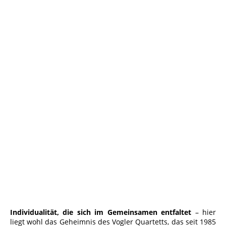
Vogler_Quartett_Credit_Marco_Borggreve - Kopie
Individualität, die sich im Gemeinsamen entfaltet
– hier
liegt wohl das Geheimnis des Vogler Quartetts, das seit 1985