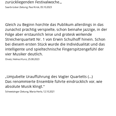
zurückliegenden Festivalwoche.„
Saarbrücker Zeitung, Paul Krick, 05.10.2023
Gleich zu Beginn horchte das Publikum allerdings in das
zunächst prächtig verspielte, schon beinahe jazzige, in der
Folge aber erstaunlich leise und grotesk wirkende
Streicherquartett Nr. 1 von Erwin Schulhoff hinein. Schon
bei diesem ersten Stück wurde die Individualität und das
intelligente und spieltechnische Fingerspitzengefühl der
vier Musiker deutlich.
Onetz, Helmut Kunz, 25.08.2023
„Umjubelte Uraufführung des Vogler Quartetts (…)
Das renommierte Ensemble führte eindrücklich vor, wie
absolute Musik klingt."
Schwetzinger Zeitung, Maria Herlo, 12.10.2021