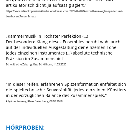
artikulatorisch dicht, ja aufsässig agiert.“
https://konzertkritikopernkritikberlin.wordpress.com/2020/02/09/konzerthaus-vogler-quartett-mit-
beethoven/
Anton Schatz
„Kammermusik in Höchster Perfektion (…)
Der besondere Klang dieses Ensembles beruht wohl auch
auf der individuellen Ausgestaltung der einzelnen Töne
jedes einzelnen Instrumentes (…) absolute technische
Präzision im Zusammenspiel“
Schwäbische Zeitung, Otto Schöllhorn, 14.03.2020
"In dieser reifen, erfahrenen Spitzenformation entfaltet sich
die spieltechnische Souveränität jedes einzelnen Künstlers
in der vorzüglichen Balance des Zusammenspiels.“
Allgäuer Zeitung, Klaus Bielenberg, 08.09.2018
HÖRPROBEN: