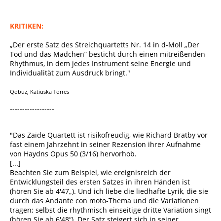
KRITIKEN:
„Der erste Satz des Streichquartetts Nr. 14 in d-Moll „Der
Tod und das Mädchen” besticht durch einen mitreißenden
Rhythmus, in dem jedes Instrument seine Energie und
Individualität zum Ausdruck bringt."
Qobuz, Katiuska Torres
------------------
"Das Zaïde Quartett ist risikofreudig, wie Richard Bratby vor
fast einem Jahrzehnt in seiner Rezension ihrer Aufnahme
von Haydns Opus 50 (3/16) hervorhob.
[...]
Beachten Sie zum Beispiel, wie ereignisreich der
Entwicklungsteil des ersten Satzes in ihren Händen ist
(hören Sie ab 4'47„). Und ich liebe die liedhafte Lyrik, die sie
durch das Andante con moto-Thema und die Variationen
tragen; selbst die rhythmisch einseitige dritte Variation singt
(hören Sie ab 6'48“). Der Satz steigert sich in seiner